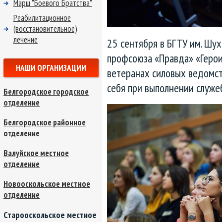
Марш "Боевого Братства"
Реабилитационное
(восстановительное)
лечение
25 сентября в БГТУ им. Шу
профсоюза «Правда» «Герои
НАШИ ОРГАНИЗАЦИИ
ветеранах силовых ведомст
себя при выполнении служе
Белгородское городское
отделение
Белгородское районное
отделение
Валуйское местное
отделение
Новооскольское местное
отделение
Старооскольское местное