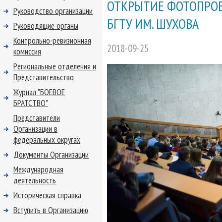
ОТКРЫТИЕ ФОТОПРОЕК
Руководство организации
БГТУ ИМ. ШУХОВА
Руководящие органы
Контрольно-ревизионная
2018-09-25
комиссия
Региональные отделения и
Представительство
Журнал "БОЕВОЕ
БРАТСТВО"
Представители
Организации в
федеральных округах
Документы Организации
Международная
деятельность
Историческая справка
Вступить в Организацию