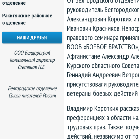
отделение
руководитель Белгородског
Ракитянское районное
Александрович Коротких и 
отделение
Иванович Красников. Непос
правового семинара принял
НАШИ ДРУЗЬЯ
ВООВ «БОЕВОЕ БРАТСТВО», 
ООО Белдорстрой
Афганистане Александр Ал
Генеральный директор
Курского областного Совет
Степашов Н.Е.
Геннадий Андреевич Ветров
присутствовали руководите
Белгородское отделение
ветераны боевых действий 
Союза писателей России
Владимир Коротких рассказ
преференциях в области н
трудовых прав. Также подч
действий, независимо от то