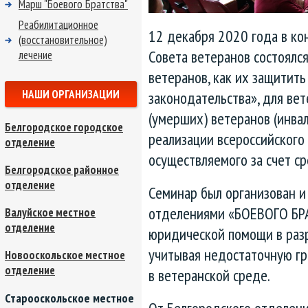
Марш "Боевого Братства"
Реабилитационное
12 декабря 2020 года в ко
(восстановительное)
Совета ветеранов состоялся
лечение
ветеранов, как их защитит
НАШИ ОРГАНИЗАЦИИ
законодательства», для ве
(умерших) ветеранов (инва
Белгородское городское
реализации всероссийского 
отделение
осуществляемого за счет ср
Белгородское районное
отделение
Семинар был организован и
отделениями «БОЕВОГО БРА
Валуйское местное
отделение
юридической помощи в раз
учитывая недостаточную гр
Новооскольское местное
отделение
в ветеранской среде.
Старооскольское местное
От Белгородского отделени