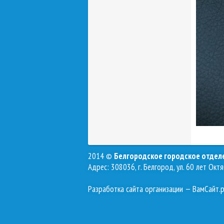
2014 ©
Белгородское городское отде
Адрес: 308036, г. Белгород, ул. 60 лет Октя
Разработка сайта организации
— ВамСайт.