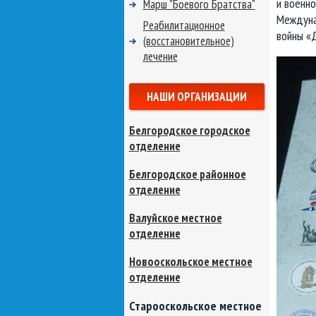
и военно
Марш "Боевого Братства"
Междуна
Реабилитационное
войны «
(восстановительное)
лечение
НАШИ ОРГАНИЗАЦИИ
Белгородское городское
отделение
Белгородское районное
отделение
Валуйское местное
отделение
Новооскольское местное
отделение
Старооскольское местное