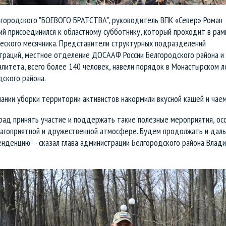
лгородского "БОЕВОГО БРАТСТВА", руководитель ВПК «Север» Роман
ий присоединился к областному субботнику, который проходит в рам
ческого месячника. Представители структурных подразделений
траций, местное отделение ДОСААФ России Белгородского района и
литета, всего более 140 человек, навели порядок в Монастырском л
ского района.
ании уборки территории активистов накормили вкусной кашей и чаем
рад принять участие и поддержать такие полезные мероприятия, ос
лагоприятной и дружественной атмосфере. Будем продолжать и дал
нденцию" - сказал глава администрации Белгородского района Влад