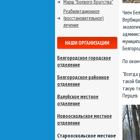
Марш "Боевого Братства"
Реабилитационное
Член Бе
(восстановительное)
Вербицк
лечение
экологи
админис
муниципа
НАШИ ОРГАНИЗАЦИИ
Белгород
Белгородское городское
По оконч
отделение
"Всегда 
Белгородское районное
такой б
отделение
такую те
Перцев.
Валуйское местное
отделение
Новооскольское местное
отделение
Старооскольское местное