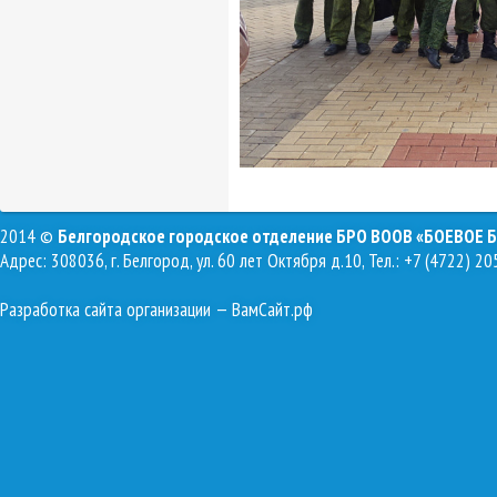
2014 ©
Белгородское городское отделение БРО ВООВ «БОЕВОЕ 
Адрес: 308036, г. Белгород, ул. 60 лет Октября д.10, Тел.: +7 (4722) 20
Разработка сайта организации
— ВамСайт.рф