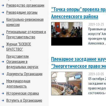
Руководство организации
"Точка опоры" провела п
Руководящие органы
Алексеевского района
Контрольно-ревизионная
комиссия
2019-10-25
Правовым це
Региональные отделения и
искусств" А
Представительство
проведен пр
Алексеевск .
Журнал "БОЕВОЕ
БРАТСТВО"
Представители
Пленарное заседание нау
Организации в
"Энергетическое право:м
федеральных округах
Документы Организации
2019-10-05
05 октября 
Международная
заседание н
деятельность
право:модел
состоялось 
Историческая справка
Вступить в Организацию