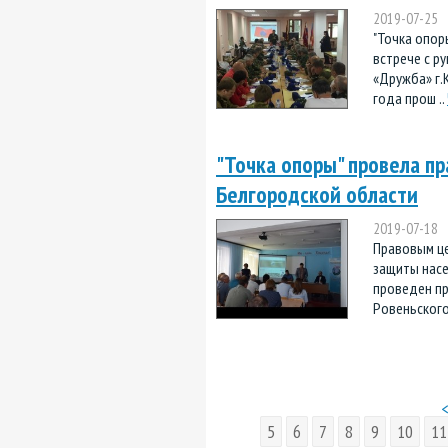
2019-07-25
"Точка опор
встрече с р
«Дружба» г.
года прош ..
"Точка опоры" провела пр
Белгородской области
2019-07-18
Правовым це
защиты насе
проведен пр
Ровеньского
<
5
6
7
8
9
10
11