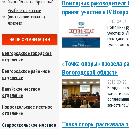
Марш "Боевого Братства"
Помощник руководителя 
Реабилитационное
принял участие в IV Все
(восстановительное)
2019-09-23
лечение
Помощник ру
участие в I
гражданског
НАШИ ОРГАНИЗАЦИИ
судебное тол
Белгородское городское
отделение
«Точка опоры» провела р
Вологодской области
Белгородское районное
отделение
2019-09-20
Координатор
Валуйское местное
заместител
отделение
организации
заместите ..
Новооскольское местное
отделение
Точка опоры рассказала 
Старооскольское местное