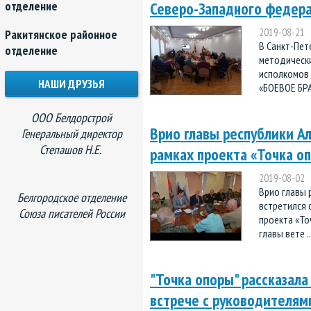
отделение
Северо-Западного федера
2019-08-21
Ракитянское районное
В Санкт-Пет
отделение
методическ
исполкомов 
НАШИ ДРУЗЬЯ
«БОЕВОЕ БРА
ООО Белдорстрой
Врио главы республики Ал
Генеральный директор
Степашов Н.Е.
рамках проекта «Точка о
2019-08-02
Врио главы 
Белгородское отделение
встретился 
Союза писателей России
проекта «То
главы вете .
"Точка опоры" рассказала
встрече с руководителя