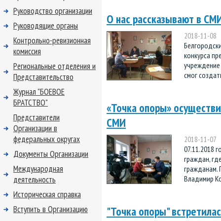
Руководство организации
О нас рассказывают в СМ
Руководящие органы
2018-11-08
Контрольно-ревизионная
Белгородски
комиссия
конкурса пр
учреждение 
Региональные отделения и
смог создать
Представительство
Журнал "БОЕВОЕ
БРАТСТВО"
«Точка опоры» осуществи
Представители
СМИ
Организации в
федеральных округах
2018-11-07
07.11.2018 
Документы Организации
граждан, гд
Международная
гражданам. 
Владимир Ко
деятельность
Историческая справка
Вступить в Организацию
"Точка опоры" встретилас