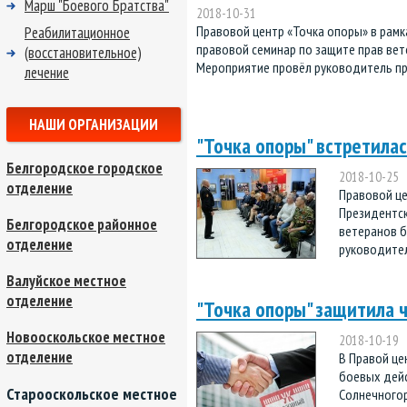
Марш "Боевого Братства"
2018-10-31
Правовой центр «Точка опоры» в рамк
Реабилитационное
правовой семинар по защите прав вете
(восстановительное)
Мероприятие провёл руководитель пр 
лечение
НАШИ ОРГАНИЗАЦИИ
"Точка опоры" встретилас
Белгородское городское
2018-10-25
отделение
Правовой це
Президентск
Белгородское районное
ветеранов б
отделение
руководител
Валуйское местное
отделение
"Точка опоры" защитила 
Новооскольское местное
2018-10-19
отделение
В Правой це
боевых дейс
Старооскольское местное
Солнечногор