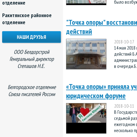
было возбуж
отделение
Ракитянское районное
"Точка опоры" восстанови
отделение
действий
НАШИ ДРУЗЬЯ
2018-10-17
14 мая 2018
ООО Белдорстрой
действий Б.
Генеральный директор
администрац
Степашов Н.Е.
в очереди.Б.
«Точка опоры» приняла у
Белгородское отделение
Союза писателей России
юридическом форуме
2018-10-11
В Государст
седьмой раз
ежегодном ф
несколько п