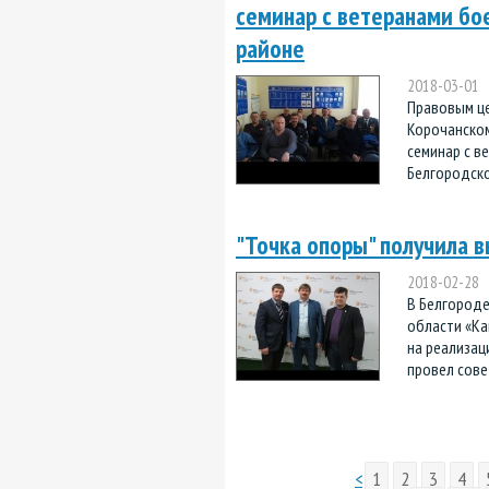
семинар с ветеранами бо
районе
2018-03-01
Правовым це
Корочанском
семинар с в
Белгородско
"Точка опоры" получила 
2018-02-28
В Белгород
области «Ка
на реализац
провел совет
<
1
2
3
4