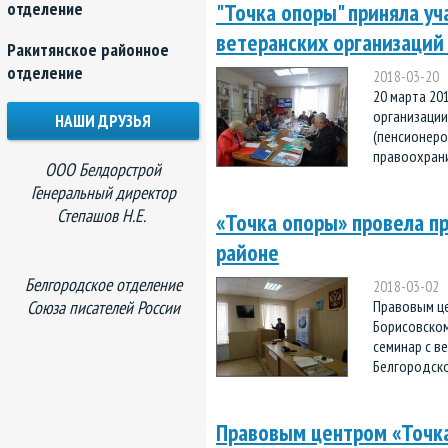
отделение
"Точка опоры" приняла у
ветеранских организаций 
Ракитянское районное
отделение
2018-03-20
20 марта 20
организации
НАШИ ДРУЗЬЯ
(пенсионеро
правоохрани
ООО Белдорстрой
Генеральный директор
Степашов Н.Е.
«Точка опоры» провела п
районе
Белгородское отделение
2018-03-02
Союза писателей России
Правовым це
Борисовском
семинар с в
Белгородско
Правовым центром «Точк