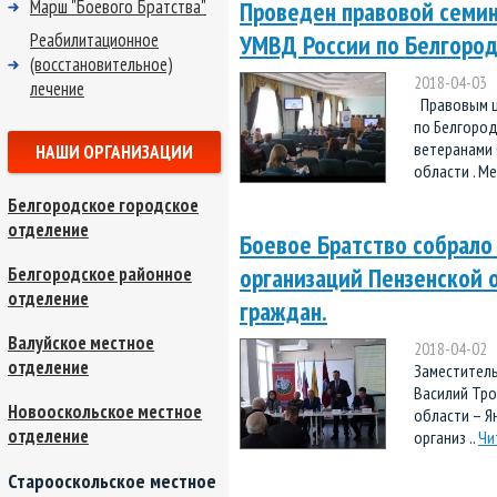
Марш "Боевого Братства"
Проведен правовой семин
Реабилитационное
УМВД России по Белгород
(восстановительное)
2018-04-03
лечение
Правовым ц
по Белгород
ветеранами
НАШИ ОРГАНИЗАЦИИ
области . Ме
Белгородское городское
отделение
Боевое Братство собрало
организаций Пензенской 
Белгородское районное
отделение
граждан.
Валуйское местное
2018-04-02
отделение
Заместитель
Василий Тро
Новооскольское местное
области – Я
отделение
организ ..
Чи
Старооскольское местное