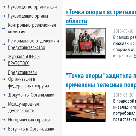
Руководство организации
«Точка опоры» встретила
Руководящие органы
области
Контрольно-ревизионная
комиссия
2018-05-26
В рамках ре
Региональные отделения и
граждан и с
Представительство
опоры» в оч
встреча с ..
Ч
Журнал "БОЕВОЕ
БРАТСТВО"
Представители
"Точка опоры" защитила п
Организации в
приченены телесные пов
федеральных округах
Документы Организации
2018-05-20
В правовой 
Международная
инвалид и пе
деятельность
потребовал
представите
Историческая справка
Вступить в Организацию