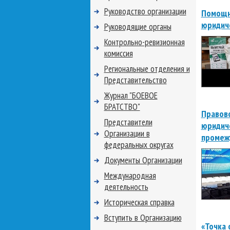
Руководство организации
Помощни
юридич
Руководящие органы
Контрольно-ревизионная
комиссия
Региональные отделения и
Представительство
Журнал "БОЕВОЕ
БРАТСТВО"
Правово
Представители
юридиче
Организации в
промеж
федеральных округах
Документы Организации
Международная
деятельность
Историческая справка
Вступить в Организацию
«Точка 