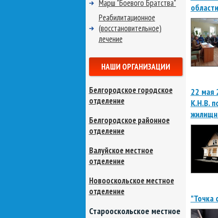
Марш "Боевого Братства"
област
Реабилитационное
(восстановительное)
лечение
НАШИ ОРГАНИЗАЦИИ
Белгородское городское
22 мая 
отделение
К.Н.В. 
жилищно
Белгородское районное
отделение
Валуйское местное
отделение
Новооскольское местное
отделение
"Точка 
Старооскольское местное