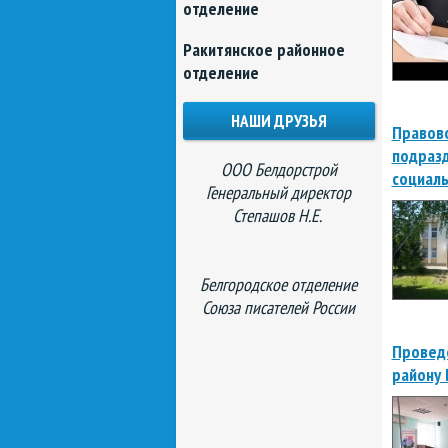
отделение
Ракитянское районное
отделение
НАШИ ДРУЗЬЯ
Правово
подразд
ООО Белдорстрой
социаль
Генеральный директор
Степашов Н.Е.
Белгородское отделение
Союза писателей России
Проведе
району 