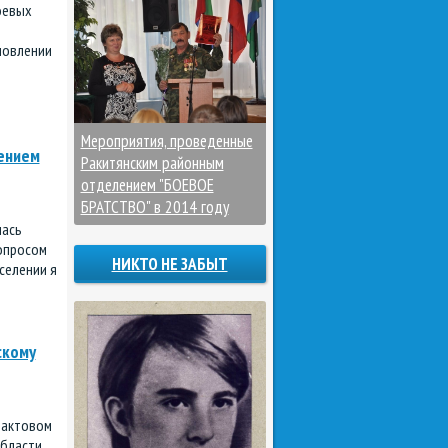
оевых
новлении
Мероприятия, проведенные
лением
Ракитянским районным
отделением "БОЕВОЕ
БРАТСТВО" в 2014 году
лась
вопросом
НИКТО НЕ ЗАБЫТ
селении я
скому
 актовом
области