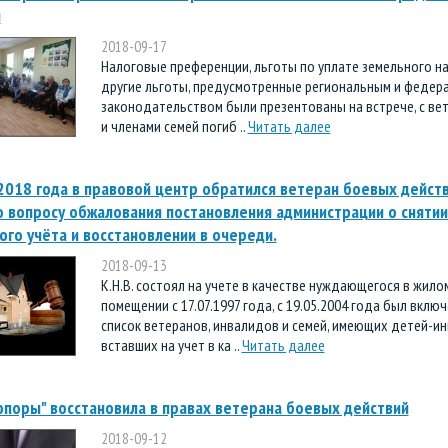
и
2018-09-17
Налоговые преференции, льготы по уплате земельного на
другие льготы, предусмотренные региональным и федер
законодательством были презентованы на встрече, с ве
и членами семей погиб ..
Читать далее
2018 года в правовой центр обратился ветеран боевых дейст
по вопросу обжалования постановления администрации о снятии
го учёта и восстановлении в очереди.
2018-09-13
К.Н.В. состоял на учете в качестве нуждающегося в жило
помещении с 17.07.1997 года, с 19.05.2004 года был включ
список ветеранов, инвалидов и семей, имеющих детей-и
вставших на учет в ка ..
Читать далее
опоры" восстановила в правах ветерана боевых действий
2018-09-12