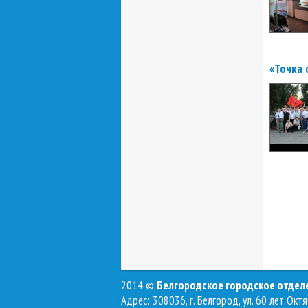
«Точка 
2014 ©
Белгородское городское отде
Адрес: 308036, г. Белгород, ул. 60 лет Октя