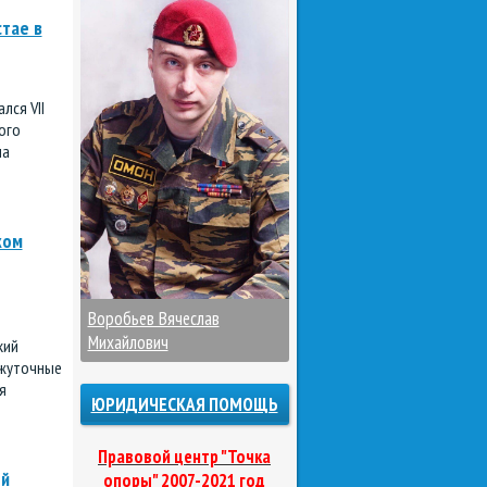
тае в
лся VII
ого
ма
ком
Воробьев Вячеслав
Михайлович
кий
ежуточные
я
ЮРИДИЧЕСКАЯ ПОМОЩЬ
Правовой центр "Точка
ой
опоры" 2007-2021 год