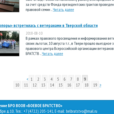
за счет средств Фонда президентских грантов проведен
правовой семин ..
Читать далее
опоры» встретилась с ветеранами в Тверской области
2018-08-10
В рамках правового просвещения и информирования вет
своих льготах, 10 августа т.г., в Твери прошло выездное 
правового центра Всероссийской организации ветерано
БРАТСТВ ..
Читать далее
<
1
2
3
4
5
6
7
8
9
10
11
12
13
14
15
16
17
18
19
>
ление БРО ВООВ «БОЕВОЕ БРАТСТВО»
бря д.10, Тел.: +7 (4722) 205-141, E-mail:
belbratstvo@mail.ru