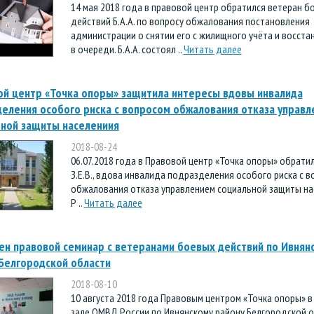
14 мая 2018 года в правовой центр обратился ветеран б
действий Б.А.А. по вопросу обжалования постановления
администрации о снятии его с жилищного учёта и восста
в очереди. Б.А.А. состоял ..
Читать далее
й центр «Точка опоры» защитила интересы вдовы инвалида
еления особого риска с вопросом обжалования отказа управ
ной защиты населениия
2018-08-24
06.07.2018 года в Правовой центр «Точка опоры» обрати
З.Е.В., вдова инвалида подразделения особого риска с 
обжалования отказа управлением социальной защиты на
Р ..
Читать далее
н правовой семинар с ветеранами боевых действий по Ивнян
Белгородской области
2018-08-10
10 августа 2018 года Правовым центром «Точка опоры» в
зале ОМВД России по Ивнянскому району Белгородской 