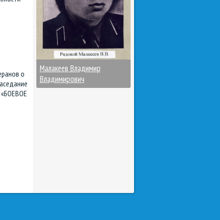
Малакеев Владимир
еранов о
Владимирович
заседание
в «БОЕВОЕ