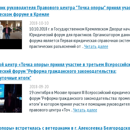
к руководителя Правового центра "Точка опоры" принял учас
еском форуме в Кремле
2018-10-10
10.10.2018 г. в Государственном Кремлевском Дворце нача
Юридический форум для практиков. Организатором данн
форума является Первая юридическая справочная систе
практических разъяснений от ..
Читать далее
й центр «Точка опоры» принял участие в третьем Всероссийс
ский форум "Реформа гражданского законодательства:
уточные итоги"
2018-09-20
19 сентября в Москве прошел III Всероссийский юридичес
форум "Реформа гражданского законодательства: пром
итоги" в котором принял участи е помощник руководител
правового центра «Точ ..
Читать далее
опоры» встретилась с ветеранами в г. Алексеевка Белгородск