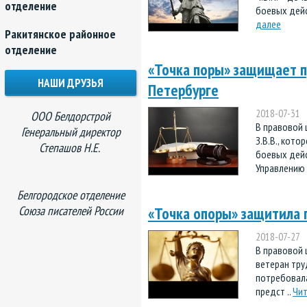
отделение
боевых дейс
далее
Ракитянское районное
отделение
«Точка поры» защищает пр
НАШИ ДРУЗЬЯ
Петербурге
2018-07-31
ООО Белдорстрой
В правовой 
Генеральный директор
З.В.В., кот
Степашов Н.Е.
боевых дейс
Управлению 
Белгородское отделение
Союза писателей России
«Точка опоры» защитила 
2018-07-27
В правовой 
ветеран труд
потребовал
предст ..
Чит