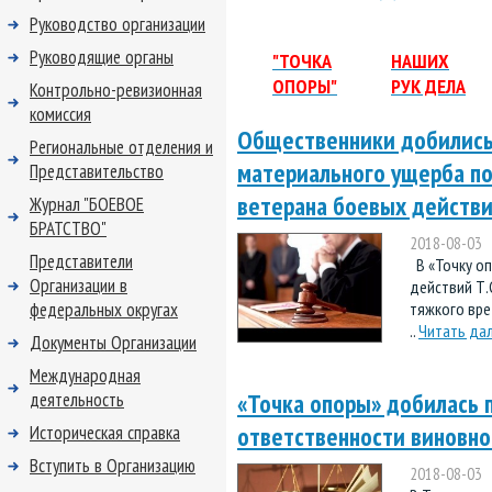
Руководство организации
Руководящие органы
"ТОЧКА
НАШИХ
ОПОРЫ"
РУК ДЕЛА
Контрольно-ревизионная
комиссия
Общественники добились
Региональные отделения и
материального ущерба по
Представительство
ветерана боевых действ
Журнал "БОЕВОЕ
БРАТСТВО"
2018-08-03
Представители
В «Точку оп
Организации в
действий Т.С
федеральных округах
тяжкого вре
..
Читать да
Документы Организации
Международная
«Точка опоры» добилась 
деятельность
ответственности виновно
Историческая справка
Вступить в Организацию
2018-08-03