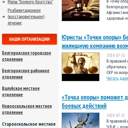
В Точку опо
Марш "Боевого Братства"
Белгородско
Реабилитационное
Афганистане
(восстановительное)
здоровью ее 
лечение
Юристы «Точки опоры» Б
НАШИ ОРГАНИЗАЦИИ
жилищную компанию возм
Белгородское городское
2018-07-31
отделение
В правовой 
обратилась 
Белгородское районное
СКР по вопр
отделение
Читать дал
Валуйское местное
отделение
«Точка опоры» поможет д
боевых действий
Новооскольское местное
отделение
2018-07-31
В правовой 
Старооскольское местное
Ч.В.И. – до