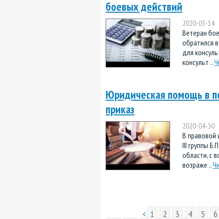
боевых действий
2020-05-14
Ветеран бое
обратился в
для консуль
консульт ..
Ч
Юридическая помощь в п
приказ
2020-04-30
В правовой 
III группы Б
области, с 
возраже ..
Ч
<
1
2
3
4
5
6