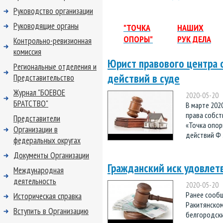
Руководство организации
Руководящие органы
"ТОЧКА
НАШИХ
ОПОРЫ"
РУК ДЕЛА
Контрольно-ревизионная
комиссия
Юрист правового центра 
Региональные отделения и
действий в суде
Представительство
Журнал "БОЕВОЕ
2020-05-20
БРАТСТВО"
В марте 202
права собст
Представители
«Точка опор
Организации в
действий Ф 
федеральных округах
Документы Организации
Гражданский иск удовлет
Международная
деятельность
2020-05-20
Ранее сообщ
Историческая справка
Ракитянском
Вступить в Организацию
белгородски