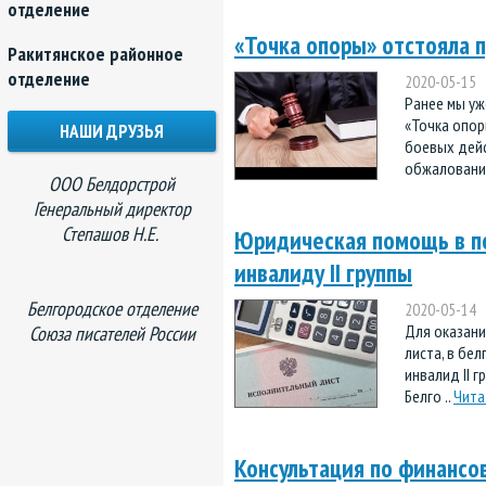
отделение
«Точка опоры» отстояла 
Ракитянское районное
отделение
2020-05-15
Ранее мы уж
«Точка опор
НАШИ ДРУЗЬЯ
боевых дейс
обжалования
ООО Белдорстрой
Генеральный директор
Степашов Н.Е.
Юридическая помощь в по
инвалиду II группы
Белгородское отделение
2020-05-14
Для оказани
Союза писателей России
листа, в бе
инвалид II 
Белго ..
Чита
Консультация по финансо