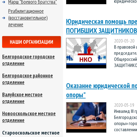
юридической
Марш "Боевого Братства"
Реабилитационное
(восстановительное)
Юридическая помощь пр
лечение
ПОГИБШИХ ЗАЩИТНИКОВ
2020-05-20
НАШИ ОРГАНИЗАЦИИ
В правовой 
председател
Белгородское городское
Общероссий
отделение
ЗАЩИТНИКОВ
Белгородское районное
отделение
Оказание юридической п
опоры"
Валуйское местное
отделение
2020-05-19
Инвалид III
Новооскольское местное
Белгородско
отделение
опоры» горо
составлении 
Старооскольское местное