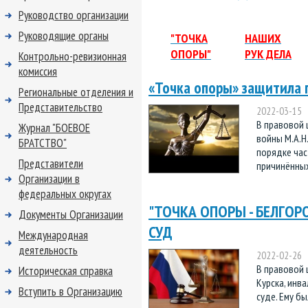
Руководство организации
Руководящие органы
"ТОЧКА
НАШИХ
ОПОРЫ"
РУК ДЕЛА
Контрольно-ревизионная
комиссия
«Точка опоры» защитила 
Региональные отделения и
Представительство
2022-03-15
В правовой 
Журнал "БОЕВОЕ
войны М.А.Н.
БРАТСТВО"
порядке час
Представители
причинённых 
Организации в
федеральных округах
"ТОЧКА ОПОРЫ - БЕЛГОР
Документы Организации
СУД
Международная
деятельность
2022-02-26
В правовой 
Историческая справка
Курска, инва
Вступить в Организацию
суде. Ему б