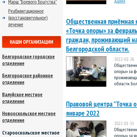
далее
Марш "Боевого Братства"
Реабилитационное
(восстановительное)
Общественная приёмная 
лечение
«Точка опоры» за февраль
граждан, проживающий на
НАШИ ОРГАНИЗАЦИИ
Белгородской области.
Белгородское городское
2022-02-26
отделение
Общественн
опоры» за ф
Белгородское районное
проживающий
отделение
области. Бо
Валуйское местное
отделение
Правовой центра "Точка 
январе 2022
Новооскольское местное
отделение
2022-01-31
Общественн
Старооскольское местное
опоры» за я