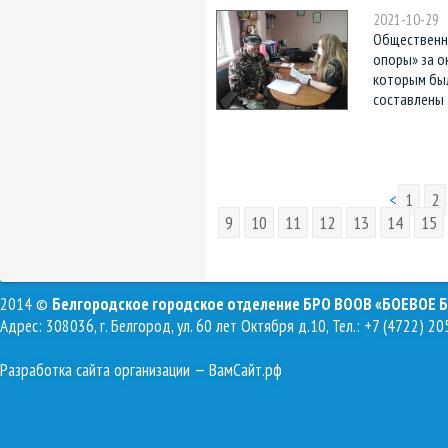
2021-10-29
Общественн
опоры» за о
которым был
составлены 
<
1
2
9
10
11
12
13
14
15
2014 ©
Белгородское городское отделение БРО ВООВ «БОЕВОЕ 
Адрес: 308036, г. Белгород, ул. 60 лет Октября д.10, Тел.: +7 (4722) 20
Разработка сайта организации
— ВамСайт.рф