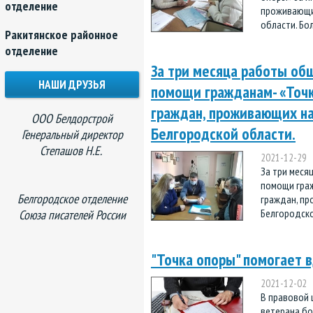
отделение
проживающий
области. Бол
Ракитянское районное
отделение
За три месяца работы о
НАШИ ДРУЗЬЯ
помощи гражданам- «Точк
граждан, проживающих на
ООО Белдорстрой
Белгородской области.
Генеральный директор
Степашов Н.Е.
2021-12-29
За три мес
помощи граж
Белгородское отделение
граждан, пр
Белгородской
Союза писателей России
"Точка опоры" помогает 
2021-12-02
В правовой 
ветерана бо