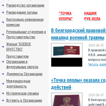
Руководство организации
Руководящие органы
"ТОЧКА
НАШИХ
ОПОРЫ"
РУК ДЕЛА
Контрольно-ревизионная
комиссия
В белгородский правовой
Региональные отделения и
инвалид военной травмы
Представительство
Журнал "БОЕВОЕ
2019-06-07
БРАТСТВО"
В правовой 
Н.В.В., инва
Представители
вопросу пол
Организации в
Читать дал
федеральных округах
Документы Организации
«Точка опоры» оказала с
Международная
действий
деятельность
Историческая справка
2019-06-07
В белгородс
Вступить в Организацию
действий В.