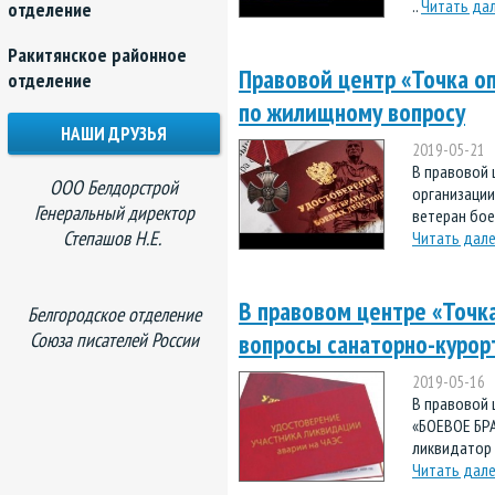
..
Читать да
отделение
Ракитянское районное
Правовой центр «Точка о
отделение
по жилищному вопросу
НАШИ ДРУЗЬЯ
2019-05-21
В правовой 
ООО Белдорстрой
организации
Генеральный директор
ветеран бое
Степашов Н.Е.
Читать дал
В правовом центре «Точк
Белгородское отделение
Союза писателей России
вопросы санаторно-курор
2019-05-16
В правовой 
«БОЕВОЕ БРА
ликвидатор 
Читать дал