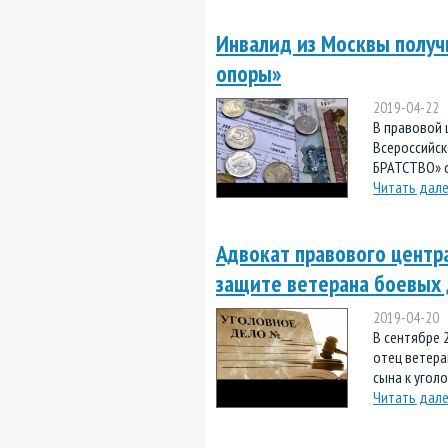
Инвалид из Москвы получ
опоры»
2019-04-22
В правовой 
Всероссийс
БРАТСТВО» об
Читать дал
Адвокат правового центра
защите ветерана боевых
2019-04-20
В сентябре 
отец ветера
сына к уголо
Читать дал