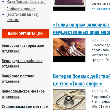
Марш "Боевого Братства"
результате 
Читать дал
Реабилитационное
(восстановительное)
лечение
«Точка опоры» включилас
имущественных прав мно
НАШИ ОРГАНИЗАЦИИ
2019-06-05
В белгородс
Белгородское городское
обратилась 
отделение
интересов в
средств. Юр
Белгородское районное
отделение
Ветеран боевых действий
Валуйское местное
отделение
центре «Точка опоры»
Новооскольское местное
2019-06-03
отделение
В правовой 
Всероссийс
Старооскольское местное
БРАТСТВО» о