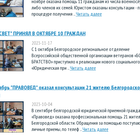
ноябре оказана помощь 11 гражданам из числа военнос
либо членов их семей. Юристом оказаны консультации - п
процедуре получения ..
Читать далее
СВЕТ" ПРИНЯЛ В ОКТЯБРЕ 10 ГРАЖДАН
2023-11-17
С 1 октября Белгородское региональное отделение
Всероссийской общественной организации ветеранов «
БРАТСТВО» приступило к реализации нового социального
«Юридическая при ..
Читать далее
ябрь "ПРАВОВЕД" оказал консультации 21 жителю Белгородско
и
2023-10-04
В сентябре белгородской юридической приемной гражд
«Правовед» оказана профессиональная помощь 21 жите
Белгородской области. Обращения за помощью поступаю
личные приемы, по телеф ..
Читать далее