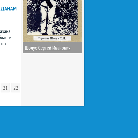
ЖДАНАМ
казана
ласти.
 по
Шолух Сергей Иванович
21
22
23
24
25
26
27
28
29
30
31
32
33