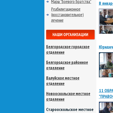
Марш "Боевого Братства"
В январ
Реабилитационное
(восстановительное)
лечение
НАШИ ОРГАНИЗАЦИИ
Белгородское городское
Юридич
отделение
Белгородское районное
отделение
Валуйское местное
отделение
11 ОБР
Новооскольское местное
"ПРАВО
отделение
Старооскольское местное