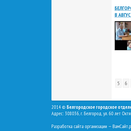
БЕЛГОР
В АВГУ
5
6
2014 ©
Белгородское городское отде
Адрес: 308036, г. Белгород, ул. 60 лет Октя
Разработка сайта организации
— ВамСайт.