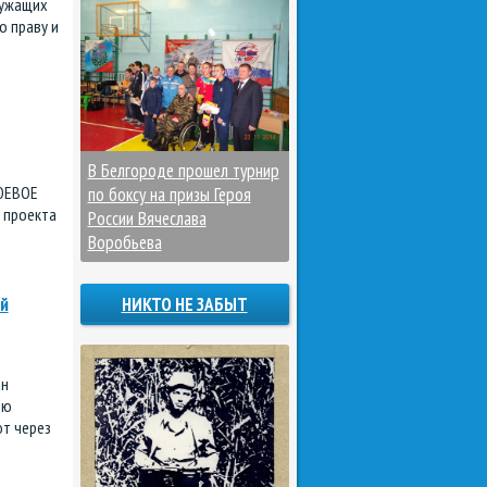
лужащих
о праву и
В Белгороде прошел турнир
БОЕВОЕ
по боксу на призы Героя
 проекта
России Вячеслава
Воробьева
й
НИКТО НЕ ЗАБЫТ
ан
лю
т через