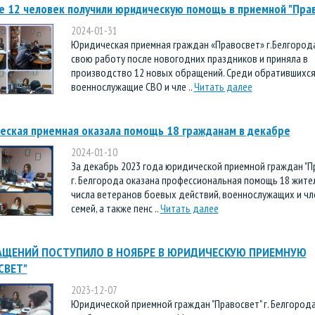
е 12 человек получили юридическую помощь в приемной "Пра
2024-01-31
Юридическая приемная граждан «Правосвет» г.Белгород
свою работу после новогодних праздников и приняла в
производство 12 новых обращений. Среди обратившихс
военнослужащие СВО и чле ..
Читать далее
еская приемная оказала помощь 18 гражданам в декабре
2024-01-10
За декабрь 2023 года юридической приемной граждан "П
г. Белгорода оказана профессиональная помощь 18 жите
числа ветеранов боевых действий, военнослужащих и чл
семей, а также пенс ..
Читать далее
АЩЕНИЙ ПОСТУПИЛО В НОЯБРЕ В ЮРИДИЧЕСКУЮ ПРИЕМНУЮ
СВЕТ"
2023-12-07
Юридической приемной граждан "Правосвет" г. Белгорода