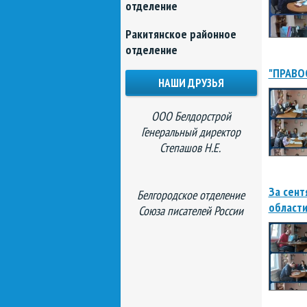
отделение
Ракитянское районное
отделение
"ПРАВО
НАШИ ДРУЗЬЯ
ООО Белдорстрой
Генеральный директор
Степашов Н.Е.
За сент
Белгородское отделение
област
Союза писателей России