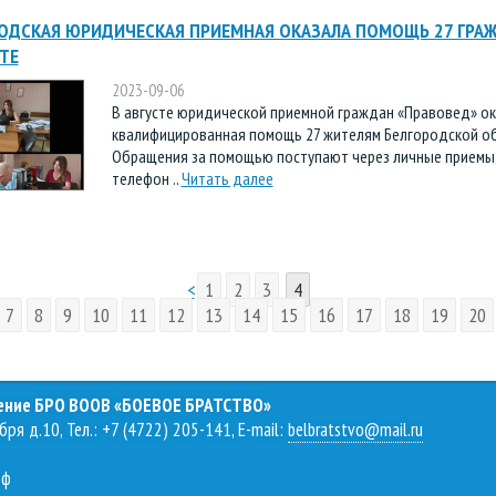
ОДСКАЯ ЮРИДИЧЕСКАЯ ПРИЕМНАЯ ОКАЗАЛА ПОМОЩЬ 27 ГРА
СТЕ
2023-09-06
В августе юридической приемной граждан «Правовед» о
квалифицированная помощь 27 жителям Белгородской об
Обращения за помощью поступают через личные приемы,
телефон ..
Читать далее
<
1
2
3
4
7
8
9
10
11
12
13
14
15
16
17
18
19
20
ление БРО ВООВ «БОЕВОЕ БРАТСТВО»
бря д.10, Тел.: +7 (4722) 205-141, E-mail:
belbratstvo@mail.ru
рф