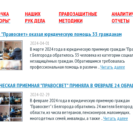
ОЧКА
НАШИХ
ПРАВОЗАЩИТНЫЕ
АНАЛИТИ
ОРЫ"
РУК ДЕЛА
МЕТОДИКИ
ОТЧЕТЫ
 "Правосвет» оказал юридическую помощь 33 гражданам
2024-04-01
В марте 2024 года в юридическую приемную граждан "Пр
г.Белгорода обратилось 33 человека из категории социа
незащищённых граждан. Обратившимся требовалась
профессиональная помощь в различн ..
Читать далее
ЕСКАЯ ПРИЕМНАЯ "ПРАВОСВЕТ" ПРИНЯЛА В ФЕВРАЛЕ 24 ОБР
2024-02-29
В феврале 2024 года в юридическую приемную граждан
"Правосвет" г.Белгорода обратились 24 жителя Белгород
области, из числа ветеранов, пенсионеров, малоимущих,
многодетных семей, инвалиды, а также ..
Читать далее