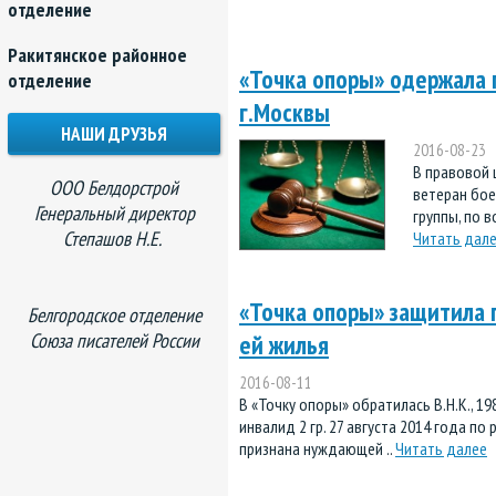
отделение
Ракитянское районное
«Точка опоры» одержала 
отделение
г.Москвы
НАШИ ДРУЗЬЯ
2016-08-23
В правовой ц
ООО Белдорстрой
ветеран бое
Генеральный директор
группы, по в
Степашов Н.Е.
Читать дал
«Точка опоры» защитила 
Белгородское отделение
Союза писателей России
ей жилья
2016-08-11
В «Точку опоры» обратилась В.Н.К., 1
инвалид 2 гр. 27 августа 2014 года по
признана нуждающей ..
Читать далее