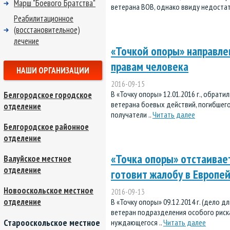
Марш "Боевого Братства"
ветерана ВОВ, однако ввиду недостат
Реабилитационное
(восстановительное)
лечение
«Точкой опоры» направле
правам человека
НАШИ ОРГАНИЗАЦИИ
2016-09-15
В «Точку опоры» 12.01.2016 г., обратил
Белгородское городское
ветерана боевых действий, погибшего н
отделение
получатели ..
Читать далее
Белгородское районное
отделение
«Точка опоры» отстаивае
Валуйское местное
отделение
готовит жалобу в Европей
Новооскольское местное
2016-09-13
отделение
В «Точку опоры» 09.12.2014 г. (дело дл
ветеран подразделения особого риска,
Старооскольское местное
нуждающегося ..
Читать далее