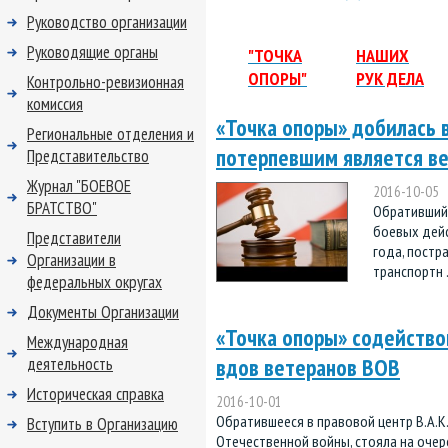
Руководство организации
Руководящие органы
"ТОЧКА
НАШИХ
ОПОРЫ"
РУК ДЕЛА
Контрольно-ревизионная
комиссия
«Точка опоры» добилась 
Региональные отделения и
потерпевшим является в
Представительство
Журнал "БОЕВОЕ
2016-10-05
БРАТСТВО"
Обратившийся
боевых дейс
Представители
года, постр
Организации в
транспортн .
федеральных округах
Документы Организации
«Точка опоры» содейство
Международная
вдов ветеранов ВОВ
деятельность
Историческая справка
2016-10-01
Обратившееся в правовой центр В.А.К
Вступить в Организацию
Отечественной войны, стояла на очер