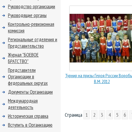
Руководство организации
Руководящие органы
Контрольно-ревизионная
комиссия
Региональные отделения и
Представительство
Журнал "БОЕВОЕ
БРАТСТВО"
Представители
Турнир на призы Героя России Вороб
Организации в
В.М. 2012
федеральных округах
Документы Организации
Международная
деятельность
Страница
1
2
3
4
5
6
Историческая справка
Вступить в Организацию