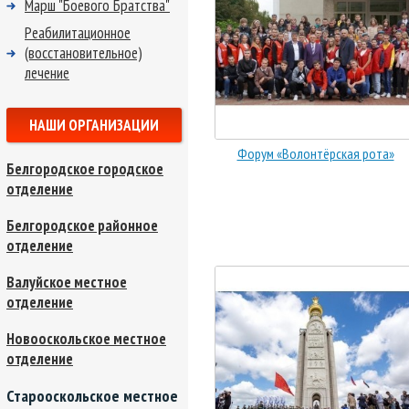
Марш "Боевого Братства"
Реабилитационное
(восстановительное)
лечение
НАШИ ОРГАНИЗАЦИИ
Форум «Волонтёрская рота»
Белгородское городское
отделение
Белгородское районное
отделение
Валуйское местное
отделение
Новооскольское местное
отделение
Старооскольское местное