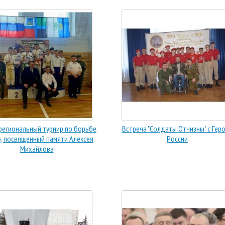
региональный турнир по борьбе
Встреча "Солдаты Отчизны" с Гер
, посвященный памяти Алексея
России
Михайлова