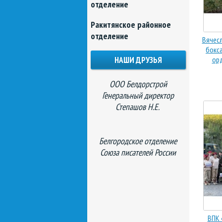
отделение
Ракитянское районное
отделение
Вячесл
бокс
НАШИ ДРУЗЬЯ
ор
ООО Белдорстрой
Генеральный директор
Степашов Н.Е.
Белгородское отделение
Союза писателей России
ВПК 