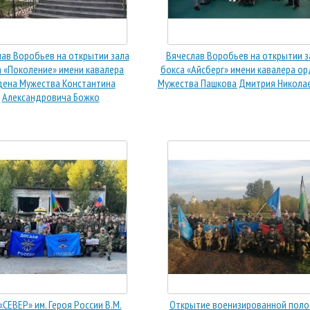
ав Воробьев на открытии зала
Вячеслав Воробьев на открытии з
а «Поколение» имени кавалера
бокса «Айсберг» имени кавалера о
дена Мужества Константина
Мужества Пашкова Дмитрия Никола
Александровича Божко
«СЕВЕР» им. Героя России В.М.
Открытие военизированной поло