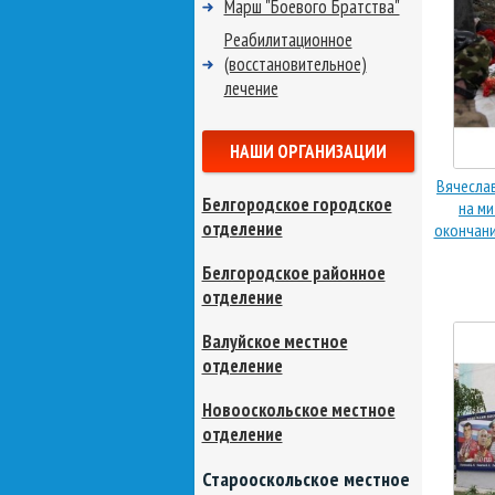
Марш "Боевого Братства"
Реабилитационное
(восстановительное)
лечение
НАШИ ОРГАНИЗАЦИИ
Вячесла
Белгородское городское
на м
отделение
окончани
Белгородское районное
отделение
Валуйское местное
отделение
Новооскольское местное
отделение
Старооскольское местное