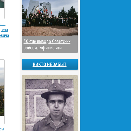
ала
рдена
евича
30-тие вывода Советских
войск из Афганистана
НИКТО НЕ ЗАБЫТ
сы