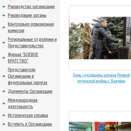
Руководство организации
Руководящие органы
Контрольно-ревизионная
комиссия
Региональные отделения и
Представительство
Журнал "БОЕВОЕ
БРАТСТВО"
Представители
День годовщины начала Первой
Организации в
чеченской войны г. Валуйки
федеральных округах
Документы Организации
Международная
деятельность
Историческая справка
Вступить в Организацию