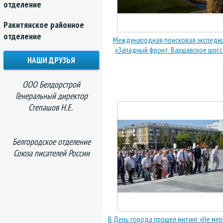
отделение
Ракитянское районное
отделение
Международная поисковая экспеди
«Западный фронт. Варшавское шосс
НАШИ ДРУЗЬЯ
ООО Белдорстрой
Генеральный директор
Степашов Н.Е.
Белгородское отделение
Союза писателей России
В День города прошел митинг «Не мер