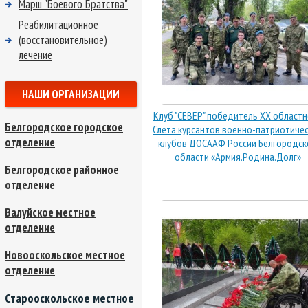
Марш "Боевого Братства"
Реабилитационное
(восстановительное)
лечение
НАШИ ОРГАНИЗАЦИИ
Клуб "СЕВЕР" победитель XX област
Белгородское городское
Слета курсантов военно-патриотиче
отделение
клубов ДОСААФ России Белгородск
области «Армия.Родина.Долг»
Белгородское районное
отделение
Валуйское местное
отделение
Новооскольское местное
отделение
Старооскольское местное