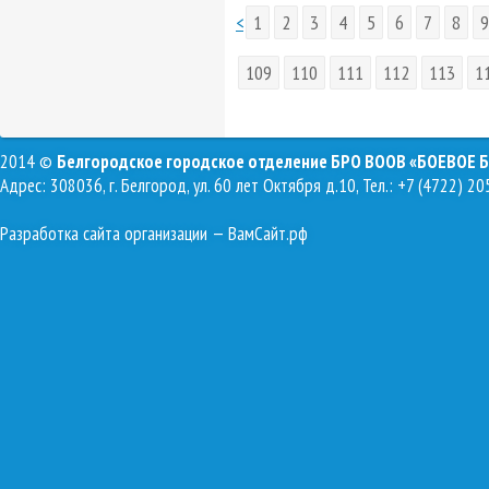
<
1
2
3
4
5
6
7
8
9
109
110
111
112
113
1
2014 ©
Белгородское городское отделение БРО ВООВ «БОЕВОЕ 
Адрес: 308036, г. Белгород, ул. 60 лет Октября д.10, Тел.: +7 (4722) 20
Разработка сайта организации
— ВамСайт.рф