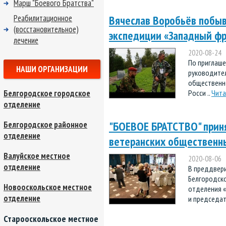
Марш "Боевого Братства"
Реабилитационное
Вячеслав Воробьёв побыв
(восстановительное)
экспедиции «Западный фр
лечение
2020-08-24
По приглаш
НАШИ ОРГАНИЗАЦИИ
руководител
общественно
Белгородское городское
Росси ..
Чита
отделение
"БОЕВОЕ БРАТСТВО" приня
Белгородское районное
отделение
ветеранских общественн
Валуйское местное
2020-08-06
отделение
В преддвери
Белгородско
Новооскольское местное
отделения «
отделение
и председате
Старооскольское местное