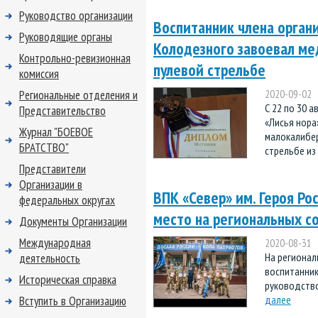
Руководство организации
Воспитанник члена орган
Руководящие органы
Колодезного завоевал ме
Контрольно-ревизионная
пулевой стрельбе
комиссия
Региональные отделения и
2020-09-02
С 22 по 30 
Представительство
«Лисья нора
Журнал "БОЕВОЕ
малокалибер
БРАТСТВО"
стрельбе из 
Представители
Организации в
ВПК «Север» им. Героя Ро
федеральных округах
место на региональных со
Документы Организации
Международная
2020-08-31
На регионал
деятельность
воспитанник
Историческая справка
руководство
далее
Вступить в Организацию