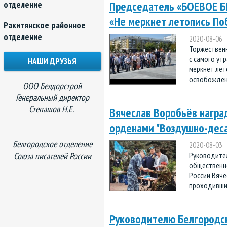
отделение
Председатель «БОЕВОЕ БР
«Не меркнет летопись По
Ракитянское районное
отделение
2020-08-06
Торжественн
с самого ут
НАШИ ДРУЗЬЯ
меркнет лет
освобождени
ООО Белдорстрой
Генеральный директор
Степашов Н.Е.
Вячеслав Воробьёв награ
орденами "Воздушно-деса
Белгородское отделение
2020-08-03
Союза писателей России
Руководител
общественно
России Вяче
проходивших
Руководителю Белгородс