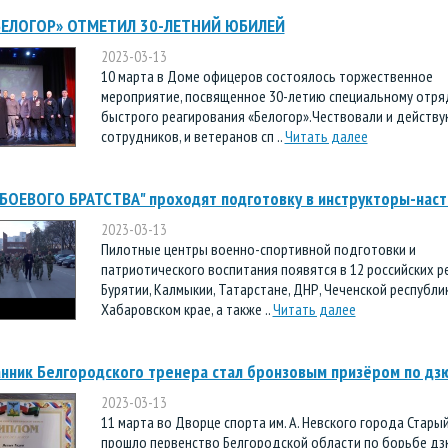
БЕЛОГОР» ОТМЕТИЛ 30-ЛЕТНИЙ ЮБИЛЕЙ
2023-03-13
10 марта в Доме офицеров состоялось торжественное
мероприятие, посвященное 30-летию специальному отря
быстрого реагирования «Белогор».Чествовали и действ
сотрудников, и ветеранов сп ..
Читать далее
БОЕВОГО БРАТСТВА" проходят подготовку в инструкторы-наст
2023-03-13
Пилотные центры военно-спортивной подготовки и
патриотического воспитания появятся в 12 российских ре
Бурятии, Калмыкии, Татарстане, ДНР, Чеченской республик
Хабаровском крае, а также ..
Читать далее
нник Белгородского тренера стал бронзовым призёром по дз
2023-03-13
11 марта во Дворце спорта им. А. Невского города Стары
прошло первенство Белгородской области по борьбе д