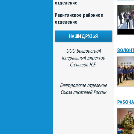
отделение
Ракитянское районное
отделение
НАШИ ДРУЗЬЯ
ВОЛОНТ
ООО Белдорстрой
Генеральный директор
Степашов Н.Е.
Белгородское отделение
Союза писателей России
РАБОЧА