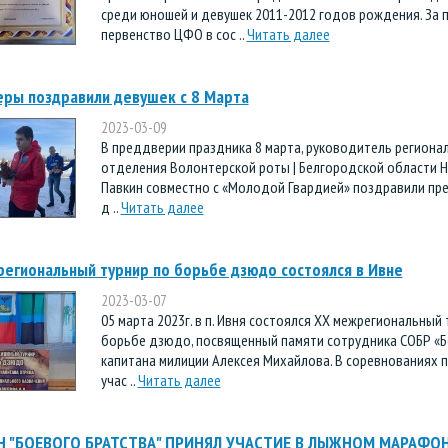
среди юношей и девушек 2011-2012 годов рождения. За п
первенство ЦФО в сос ..
Читать далее
ры поздравили девушек с 8 Марта
2023-03-09
В преддверии праздника 8 марта, руководитель региона
отделения Волонтерской роты | Белгородской области 
Павкин совместно с «Молодой Гвардией» поздравили пр
д ..
Читать далее
егиональный турнир по борьбе дзюдо состоялся в Ивне
2023-03-07
05 марта 2023г. в п. Ивня состоялся XX межрегиональный 
борьбе дзюдо, посвященный памяти сотрудника СОБР «Б
капитана милиции Алексея Михайлова. В соревнованиях 
учас ..
Читать далее
Н "БОЕВОГО БРАТСТВА" ПРИНЯЛ УЧАСТИЕ В ЛЫЖНОМ МАРАФО