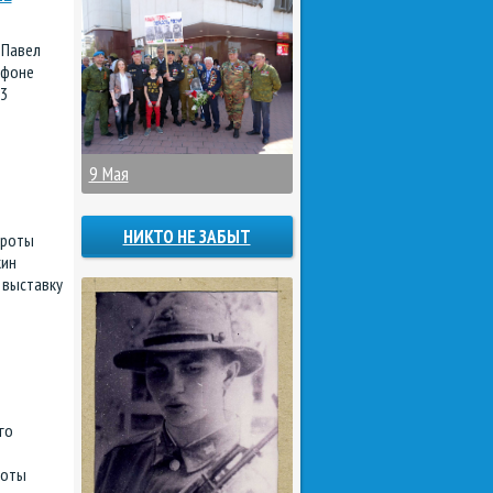
 Павел
афоне
23
9 Мая
НИКТО НЕ ЗАБЫТ
 роты
кин
 выставку
го
роты