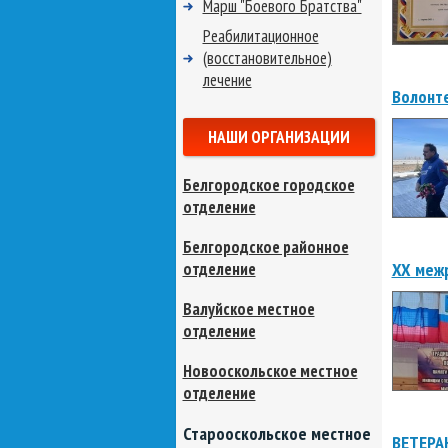
Марш "Боевого Братства"
Реабилитационное
(восстановительное)
лечение
Волонте
НАШИ ОРГАНИЗАЦИИ
Белгородское городское
отделение
Белгородское районное
отделение
XX межр
Валуйское местное
отделение
Новооскольское местное
отделение
Старооскольское местное
ВЕТЕРА