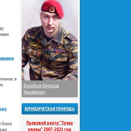
ду
ующих
авники
гионах: в
е,
Воробьев Вячеслав
Михайлович
юдо
ЮРИДИЧЕСКАЯ ПОМОЩЬ
Правовой центр "Точка
й Оскол
опоры" 2007-2021 год
зюдо