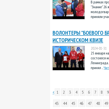
В рамках пр
"Знание" 26
молодогвар
приняли учас
ВОЛОНТЕРЫ "БОЕВОГО Б
ИСТОРИЧЕСКОМ КВИЗЕ
2024-01-31
25 января 
состоялся и
Ленинграда
принял ..
Чит
<
1
2
3
4
5
6
7
8
9
43
44
45
46
47
48
49