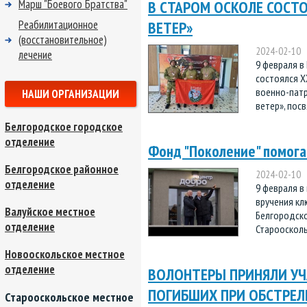
Марш "Боевого Братства"
В СТАРОМ ОСКОЛЕ СОСТО
Реабилитационное
ВЕТЕР»
(восстановительное)
2024-02-10
лечение
9 февраля в
состоялся X
военно-патр
НАШИ ОРГАНИЗАЦИИ
ветер», посвя
Белгородское городское
отделение
Фонд "Поколение" помог
Белгородское районное
2024-02-10
отделение
9 февраля в
вручения кл
Валуйское местное
Белгородск
отделение
Старооскольс
Новооскольское местное
отделение
ВОЛОНТЕРЫ ПРИНЯЛИ УЧ
ПОГИБШИХ ПРИ ОБСТРЕЛ
Старооскольское местное