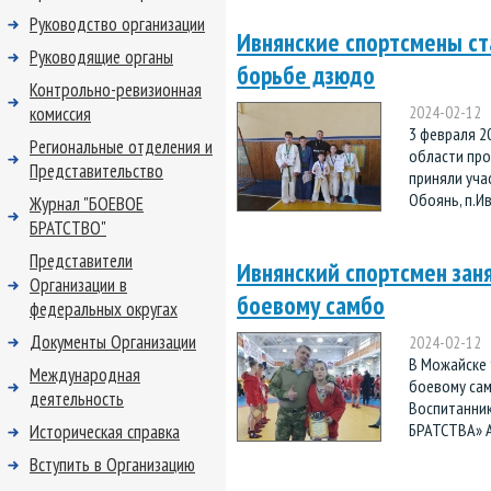
Руководство организации
Ивнянские спортсмены ст
Руководящие органы
борьбе дзюдо
Контрольно-ревизионная
комиссия
2024-02-12
3 февраля 2
Региональные отделения и
области про
Представительство
приняли учас
Обоянь, п.Ивн
Журнал "БОЕВОЕ
БРАТСТВО"
Представители
Ивнянский спортсмен зан
Организации в
боевому самбо
федеральных округах
Документы Организации
2024-02-12
В Можайске 
Международная
боевому сам
деятельность
Воспитанник
БРАТСТВА» А
Историческая справка
Вступить в Организацию