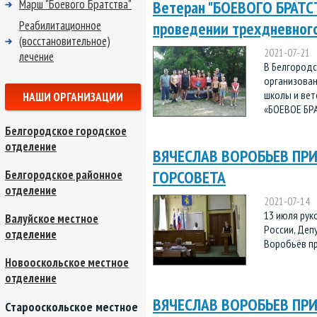
Марш "Боевого Братства"
Ветеран "БОЕВОГО БРАТСТ
Реабилитационное
проведении трехдневног
(восстановительное)
2021-07-21
лечение
В Белгородс
организова
школы и вет
НАШИ ОРГАНИЗАЦИИ
«БОЕВОЕ БРА
Белгородское городское
отделение
ВЯЧЕСЛАВ ВОРОБЬЕВ ПРИ
ГОРСОВЕТА
Белгородское районное
отделение
2021-07-14
13 июля рук
Валуйское местное
России, Деп
отделение
Воробьёв пр
Новооскольское местное
отделение
ВЯЧЕСЛАВ ВОРОБЬЕВ ПРИ
Старооскольское местное