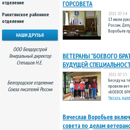
отделение
ГОРСОВЕТА
2021-07-14
Ракитянское районное
13 июля рук
отделение
России, Деп
Воробьёв пр
НАШИ ДРУЗЬЯ
ООО Белдорстрой
ВЕТЕРАНЫ "БОЕВОГО БРА
Генеральный директор
Степашов Н.Е.
БУДУЩЕЙ СПЕЦИАЛЬНОС
2021-07-13
Беседу на т
Белгородское отделение
провели ве
Союза писателей России
«БОЕВОЕ БРА
Читать дал
Вячеслав Воробьев включ
совета по делам ветеран