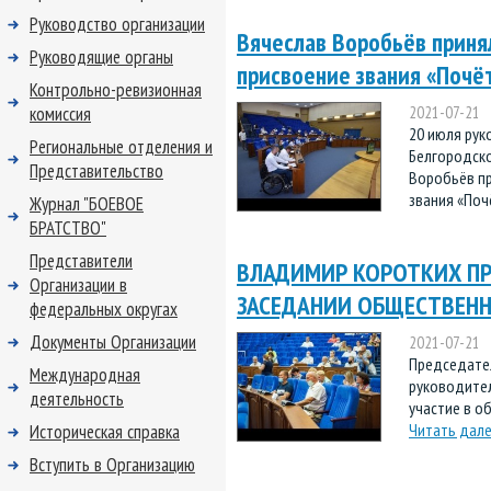
Руководство организации
Вячеслав Воробьёв принял
Руководящие органы
присвоение звания «Почё
Контрольно-ревизионная
комиссия
2021-07-21
20 июля ру
Региональные отделения и
Белгородско
Представительство
Воробьёв пр
звания «Поч
Журнал "БОЕВОЕ
БРАТСТВО"
Представители
ВЛАДИМИР КОРОТКИХ ПР
Организации в
ЗАСЕДАНИИ ОБЩЕСТВЕНН
федеральных округах
Документы Организации
2021-07-21
Председате
Международная
руководител
деятельность
участие в о
Читать дал
Историческая справка
Вступить в Организацию