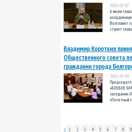
2021-07-07
6 июля глав
координацио
Возглавит с
станет глава
Владимир Коротких приня
Общественного совета по
гражданин города Белгор
2021-07-05
Председате
«БОЕВОЕ БРА
заседании О
«Почётный г
<
1
2
3
4
5
6
7
8
9