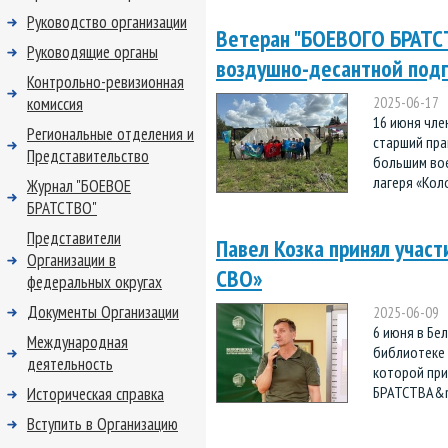
Руководство организации
Ветеран "БОЕВОГО БРАТСТ
Руководящие органы
воздушно-десантной подг
Контрольно-ревизионная
комиссия
2025-06-17
16 июня чле
Региональные отделения и
старший пра
Представительство
большим во
лагеря «Коло
Журнал "БОЕВОЕ
БРАТСТВО"
Представители
Павел Козка принял участ
Организации в
СВО»
федеральных округах
Документы Организации
2025-06-09
6 июня в Бе
Международная
библиотеке 
деятельность
которой при
БРАТСТВА&r 
Историческая справка
Вступить в Организацию