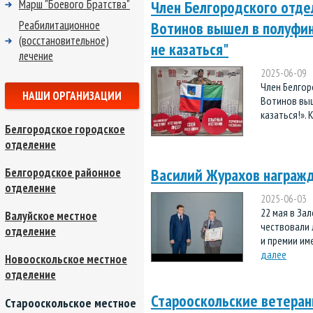
Марш "Боевого Братства"
Член Белгородского отд
Реабилитационное
Вотинов вышел в полуфин
(восстановительное)
не казаться"
лечение
2025-06-09
Член Белго
НАШИ ОРГАНИЗАЦИИ
Вотинов выш
казаться!». К
Белгородское городское
отделение
Василий Журахов награж
Белгородское районное
отделение
2025-06-03
22 мая в За
Валуйское местное
чествовали 
отделение
и премии име
далее
Новооскольское местное
отделение
Старооскольские ветера
Старооскольское местное