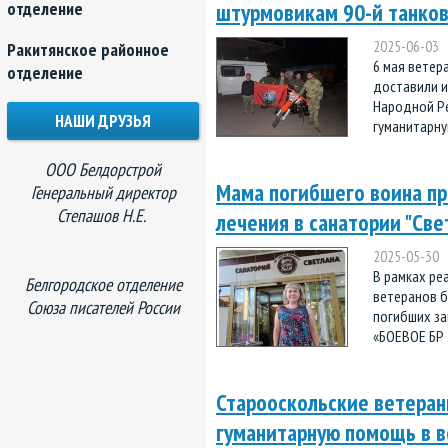
отделение
штурмовикам 90-й танко
2025-06-03
Ракитянское районное
6 мая ветер
отделение
доставили и
Народной Р
НАШИ ДРУЗЬЯ
гуманитарну
ООО Белдорстрой
Мама погибшего воина пр
Генеральный директор
Степашов Н.Е.
лечения в санатории "Све
2025-05-30
В рамках ре
Белгородское отделение
ветеранов б
Союза писателей России
погибших з
«БОЕВОЕ БР 
Старооскольские ветера
гуманитарную помощь в в