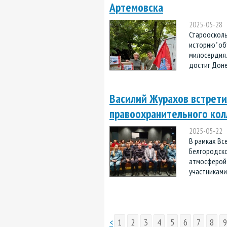
Артемовска
2025-05-28
Староосколь
историю" об
милосердия.
достиг Доне
Василий Журахов встрети
правоохранительного ко
2025-05-22
В рамках Вс
Белгородск
атмосферой 
участниками 
<
1
2
3
4
5
6
7
8
9