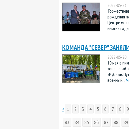
2022-05-23
Торжественн
рождения пи
Центре моло
многие годы 
КОМАНДА "СЕВЕР" ЗАНЯЛИ
2022-05-20
19 мая в пи
зональный э
«Рубежи. Пу
военный, ..
Ч
<
1
2
3
4
5
6
7
8
9
83
84
85
86
87
88
89