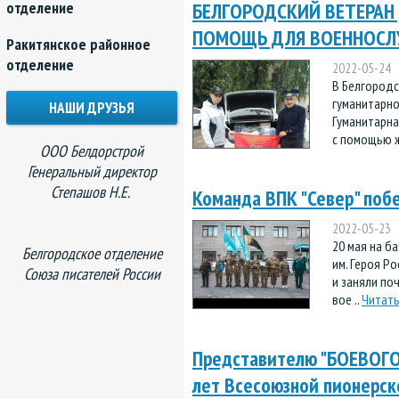
отделение
БЕЛГОРОДСКИЙ ВЕТЕРАН
ПОМОЩЬ ДЛЯ ВОЕННОСЛ
Ракитянское районное
отделение
2022-05-24
В Белгород
гуманитарно
НАШИ ДРУЗЬЯ
Гуманитарна
с помощью ж
ООО Белдорстрой
Генеральный директор
Степашов Н.Е.
Команда ВПК "Север" побе
2022-05-23
20 мая на б
Белгородское отделение
им. Героя Р
Союза писателей России
и заняли по
вое ..
Читать
Представителю "БОЕВОГО
лет Всесоюзной пионерск