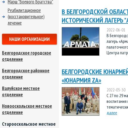
Марш "Боевого Братства"
Реабилитационное
В БЕЛГОРОДСКОЙ ОБЛАС
(восстановительное)
ИСТОРИЧЕСКИЙ ЛАГЕРЬ "
лечение
2022-06-01
В Белгородс
НАШИ ОРГАНИЗАЦИИ
лагерь «Арм
палаточного
Белгородское городское
Центра патр
отделение
БЕЛГОРОДСКИЕ ЮНАРМЕ
Белгородское районное
отделение
«ЮНАРМИЯ ZA»
Валуйское местное
2022-05-30
отделение
С 27 по 29 
воспитания
Новооскольское местное
тематически
отделение
далее
Старооскольское местное