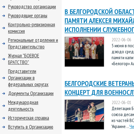
Руководство организации
В БЕЛГОРОДСКОЙ ОБЛАС
Руководящие органы
ПАМЯТИ АЛЕКСЕЯ МИХАЙ
Контрольно-ревизионная
ИСПОЛНЕНИИ СЛУЖЕБНОГ
комиссия
Региональные отделения и
2022-06-06
5 июня в по
Представительство
дзюдо среди
Журнал "БОЕВОЕ
памяти капи
БРАТСТВО"
«Белогор» Ал
Представители
Организации в
БЕЛГОРОДСКИЕ ВЕТЕРАН
федеральных округах
КОНЦЕРТ ДЛЯ ВОЕННОС
Документы Организации
Международная
2022-06-01
Делегация Б
деятельность
союза десан
Историческая справка
из частей В
Украине. ..
Чи
Вступить в Организацию