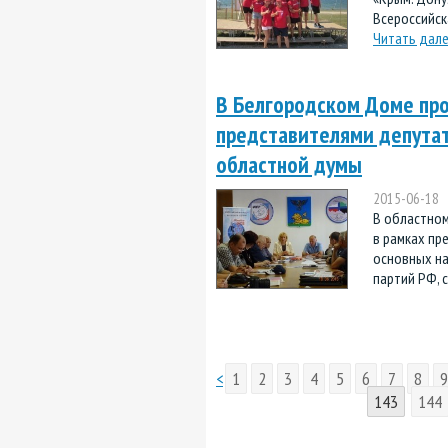
Всероссийск
Читать дал
В Белгородском Доме про
представителями депутат
областной думы
2015-06-18
В областном
в рамках пр
основных на
партий РФ, с
<
1
2
3
4
5
6
7
8
9
143
144