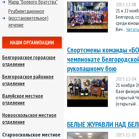
Марш "Боевого Братства"
2015-12-08
21 и 22 нояб
Реабилитационное
Белгород, с
(восстановительное)
среди юноше
лечение
Вяч ..
Читать
НАШИ ОРГАНИЗАЦИИ
Спортсмены команды «БО
Белгородское городское
чемпионате Белгородской
отделение
рукопашному бою
Белгородское районное
2015-12-04
отделение
21 ноября 2
базе физкул
Валуйское местное
открытый Че
отделение
(открытый ..
Новооскольское местное
отделение
БЕЛЫЕ ЖУРАВЛИ НАД БЕ
Старооскольское местное
2015-11-05