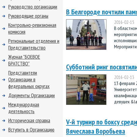
Руководство организации
В Белгороде почтили пам
Руководящие органы
2016-02-15
Контрольно-ревизионная
В областном
комиссия
мероприятия
исполнявших
Региональные отделения и
Мероприятия
Представительство
Журнал "БОЕВОЕ
БРАТСТВО"
Субботний ринг посвятил
Представители
2016-02-13
Организации в
13 февраля 
федеральных округах
Университете
Документы Организации
квалификаци
девушек &la 
Международная
деятельность
Историческая справка
V-й турнир по боксу сред
Вступить в Организацию
Вячеслава Воробьева