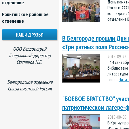
День памяти
отделение
Россию-СССР
колледже 23
Ракитянское районное
отделение В
отделение
НАШИ ДРУЗЬЯ
В Белгороде прошли Дни 
«Три ратных поля России»
ООО Белдорстрой
Генеральный директор
2015-09-26
Степашов Н.Е.
14 сентября
библиотеке
литературы 
озна ..
Читат
Белгородское отделение
Союза писателей России
"БОЕВОЕ БРАТСТВО" учас
патриотическом лагере-ф
2015-08-05
В Крыму про
«Крым. Дону