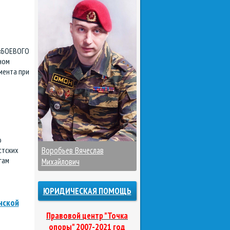
 «БОЕВОГО
ном
мента при
ю
стских
Воробьев Вячеслав
гам
Михайлович
ЮРИДИЧЕСКАЯ ПОМОЩЬ
нской
Правовой центр "Точка
опоры" 2007-2021 год