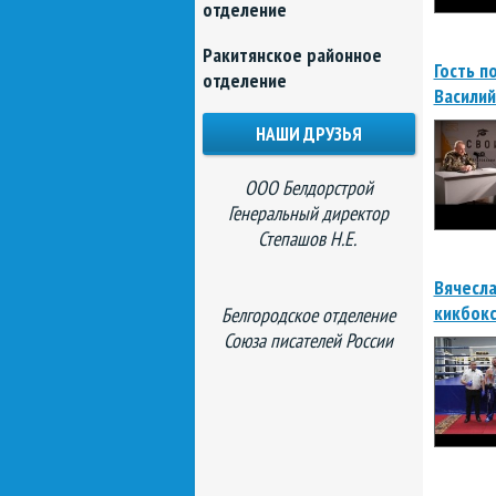
отделение
Ракитянское районное
Гость п
отделение
Василий
НАШИ ДРУЗЬЯ
ООО Белдорстрой
Генеральный директор
Степашов Н.Е.
Вячесла
кикбокс
Белгородское отделение
Союза писателей России