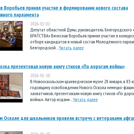
в Воробьев принял участие в формировании нового состава
жного парламента
2026-02-02
Депутат областной Думы, руководитель Белгородского
БРАТСТВА» Вячеслав Воробьев принял участие в конкурс
отборе кандидатов в новый состав Молодёжного парла
Белгородской ..
Читать далее
озка презентовал новую книгу стихов «По дорогам войны»
2026-01-30
В Новооскольском краеведческом музее 28 января, в 83-
годовщину освобождения Нового Оскола немецко-фаши
захватчиков, презентовали новую книгу стихов «По доро
войны». Автор издани ..
Читать далее
м Осколе для школьников провели встречу с ветеранами афга