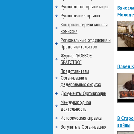
Руководство организации
Вячесла
Молоде
Руководящие органы
Контрольно-ревизионная
комиссия
Региональные отделения и
Представительство
Журнал "БОЕВОЕ
БРАТСТВО"
Павел К
Представители
Организации в
федеральных округах
Документы Организации
Международная
деятельность
Историческая справка
В Старо
войны
Вступить в Организацию