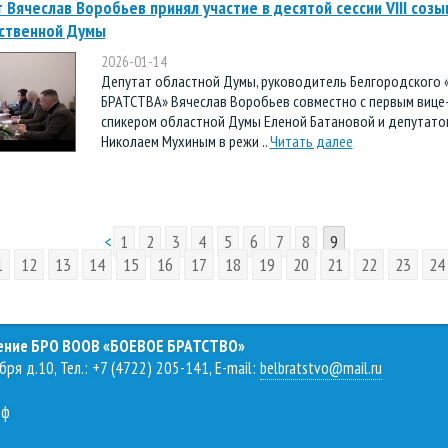
 Вячеслав Воробьев принял участие в десятой сессии VIII созы
рственной Думы
2026-01-14
Депутат областной Думы, руководитель Белгородского
БРАТСТВА» Вячеслав Воробьев совместно с первым вице
спикером областной Думы Еленой Батановой и депутато
Николаем Мухиным в режи ..
Читать далее
<
1
2
3
4
5
6
7
8
9
1
12
13
14
15
16
17
18
19
20
21
22
23
24
ление БРО ВООВ «БОЕВОЕ БРАТСТВО»
бря д.10, Тел.: +7 (4722) 205-141, E-mail:
belbratstvo@mail.ru
рф