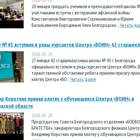
2026-01-29
20 января тридцать учеников и преподавателей школы №
участниками встречи с ветеранами афганской войны -
Константином Викторовичем Стрельниковым и Юрием
Васильевичем Бородиным.Член Белгородско ..
Читать да
 № 43 вступили в ряды курсантов Центра «ВОИН» 42 старшекл
2026-01-29
27 января 42 старшеклассника школы № 43 г. Белгорода
официально вступили в ряды курсантов Центра «ВОИН». 
торжественной обстановке ребята приняли присягу прои
клятву Центра «ВО ..
Читать далее
р Коротких принял клятву у обучающихся Центра «ВОИН» в
дской области
2026-01-20
Председатель Совета Белгородского отделения «БОЕВО
БРАТСТВА», замдиректора Белгородского филиала Центр
Владимир Коротких принял клятву у обучающихся Центра