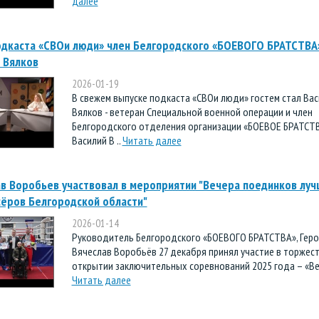
далее
одкаста «СВОи люди» член Белгородского «БОЕВОГО БРАТСТВА
 Вялков
2026-01-19
В свежем выпуске подкаста «СВОи люди» гостем стал Ва
Вялков - ветеран Специальной военной операции и член
Белгородского отделения организации «БОЕВОЕ БРАТСТВ
Василий В ..
Читать далее
в Воробьев участвовал в мероприятии "Вечера поединков луч
ёров Белгородской области"
2026-01-14
Руководитель Белгородского «БОЕВОГО БРАТСТВА», Геро
Вячеслав Воробьёв 27 декабря принял участие в торжес
открытии заключительных соревнований 2025 года – «Веч
Читать далее