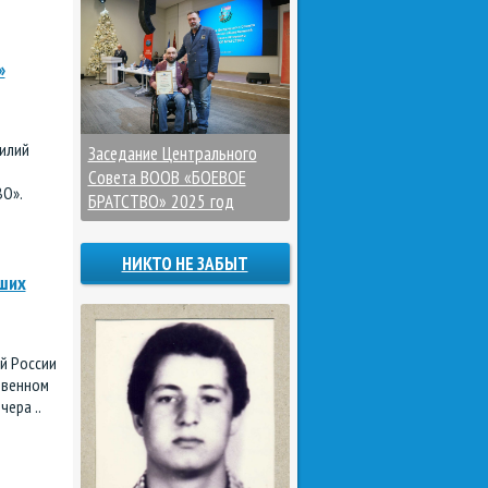
»
силий
Заседание Центрального
Совета ВООВ «БОЕВОЕ
О».
БРАТСТВО» 2025 год
НИКТО НЕ ЗАБЫТ
ших
й России
твенном
ера ..