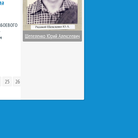
ва
 «БОЕВОГО
-
Шепеленко Юрий Алексеевич
м
25
26
27
28
29
30
31
32
33
34
35
36
37