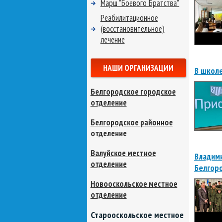
Марш "Боевого Братства"
Реабилитационное
(восстановительное)
лечение
НАШИ ОРГАНИЗАЦИИ
В школе
Белгородское городское
отделение
Белгородское районное
отделение
Валуйское местное
Владими
отделение
Белгоро
Новооскольское местное
отделение
Старооскольское местное