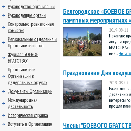
Руководство организации
Белгородское «БОЕВОЕ БР
Руководящие органы
памятных мероприятиях «
Контрольно-ревизионная
комиссия
2019-08-11
Накануне пр
Региональные отделения и
августа пре
Представительство
БРАТСТВА» в
име ..
Читать
Журнал "БОЕВОЕ
БРАТСТВО"
Представители
Празднование Дня возду
Организации в
федеральных округах
2019-08-02
Ежегодно 2 
Документы Организации
десантных в
Международная
интересы г
прошла паних
деятельность
Историческая справка
Вступить в Организацию
Члены "БОЕВОГО БРАТСТВА