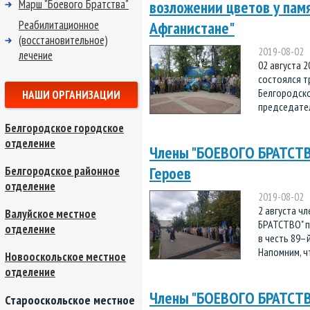
Марш "Боевого Братства"
возложении цветов у пам
Реабилитационное
Афганистане"
(восстановительное)
2019-08-02
лечение
02 августа 
состоялся т
Белгородско
НАШИ ОРГАНИЗАЦИИ
председател
Белгородское городское
отделение
Члены "БОЕВОГО БРАТСТВ
Героев
Белгородское районное
отделение
2019-08-02
2 августа ч
Валуйское местное
БРАТСТВО" п
отделение
в честь 89–
Напомним, ч
Новооскольское местное
отделение
Члены "БОЕВОГО БРАТСТВА
Старооскольское местное