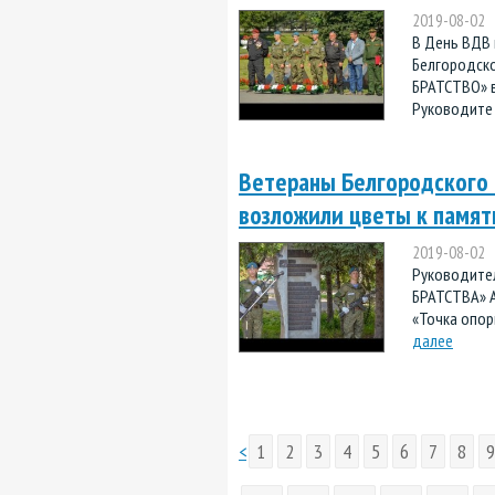
2019-08-02
В День ВДВ 
Белгородско
БРАТСТВО» в
Руководите 
Ветераны Белгородского
возложили цветы к памят
2019-08-02
Руководите
БРАТСТВА» А
«Точка опор
далее
<
1
2
3
4
5
6
7
8
9