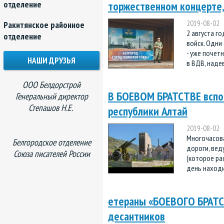
отделение
торжественном концерте
2019-08-02
Ракитянское районное
2 августа г
отделение
войск. Одни
- уже почет
НАШИ ДРУЗЬЯ
в ВДВ, наде
ООО Белдорстрой
В БОЕВОМ БРАТСТВЕ вспом
Генеральный директор
Степашов Н.Е.
республики Алтай
2019-08-02
Многочасова
Белгородское отделение
дороги, вед
Союза писателей России
(которое ра
день находи
етераны «БОЕВОГО БРАТС
десантников