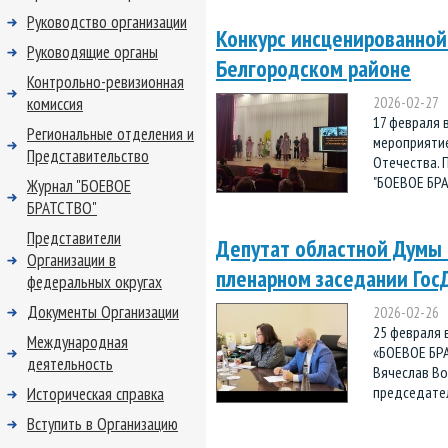
Руководство организации
Конкурс инсценированной
Руководящие органы
Белгородском районе
Контрольно-ревизионная
комиссия
2026-02-27
17 февраля 
Региональные отделения и
мероприятие
Представительство
Отечества. 
"БОЕВОЕ БРА
Журнал "БОЕВОЕ
БРАТСТВО"
Представители
Депутат областной Думы 
Организации в
пленарном заседании Го
федеральных округах
Документы Организации
2026-02-26
25 февраля 
Международная
«БОЕВОЕ БРА
деятельность
Вячеслав Во
председател
Историческая справка
Вступить в Организацию