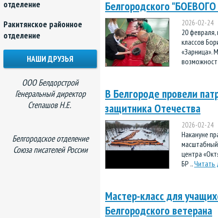
отделение
Белгородского "БОЕВОГО
2026-02-24
Ракитянское районное
20 февраля,
отделение
классов Бор
«Зарница». 
НАШИ ДРУЗЬЯ
возможност 
ООО Белдорстрой
В Белгороде провели пат
Генеральный директор
Степашов Н.Е.
защитника Отечества
2026-02-24
Накануне пр
Белгородское отделение
масштабный 
Союза писателей России
центра «Окт
БР ..
Читать 
Мастер-класс для учащих
Белгородского ветерана