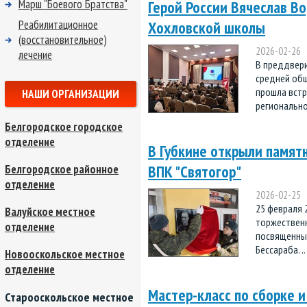
Марш "Боевого Братства"
Герой России Вячеслав В
Реабилитационное
Хохловской школы
(восстановительное)
2026-02-26
лечение
В преддвери
средней общ
прошла встр
НАШИ ОРГАНИЗАЦИИ
регионально
Белгородское городское
отделение
В Губкине открыли памятн
ВПК "Святогор"
Белгородское районное
отделение
2026-02-25
25 февраля 
Валуйское местное
торжественн
отделение
посвященных
Беcсараба. ..
Новооскольское местное
отделение
Мастер-класс по сборке и
Старооскольское местное