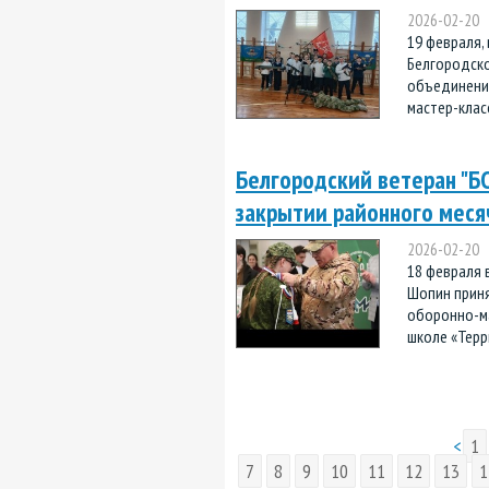
2026-02-20
19 февраля,
Белгородско
объединени
мастер-класс
Белгородский ветеран "Б
закрытии районного меся
2026-02-20
18 февраля 
Шопин приня
оборонно-м
школе «Терр
<
1
7
8
9
10
11
12
13
1