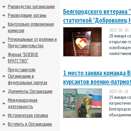
Руководство организации
Белгородского ветерана 
Руководящие органы
статуэткой "Доброволец 
Контрольно-ревизионная
комиссия
2025-01-30
28 января с
Региональные отделения и
открытию го
Представительство
освобожден
захватчиков.
Журнал "БОЕВОЕ
БРАТСТВО"
Представители
1 место заняла команда В
Организации в
курсантов военно-патрио
федеральных округах
Документы Организации
2025-01-28
25 января с
Международная
патриотичес
деятельность
Белгородско
объединени
Историческая справка
Вступить в Организацию