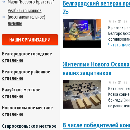
Марш "Боевого Братства"
Белгородский ветеран пр
Реабилитационное
Z»
(восстановительное)
2025-01-27
лечение
В рамках ре
Белгородско
организован
НАШИ ОРГАНИЗАЦИИ
Читать дал
Белгородское городское
отделение
Жителями Нового Оскола
наших защитников
Белгородское районное
отделение
2025-01-22
Ветеран Бел
Валуйское местное
Козка совме
отделение
бригады", и
не равнодуш
Новооскольское местное
отделение
В числе победителей конк
Старооскольское местное