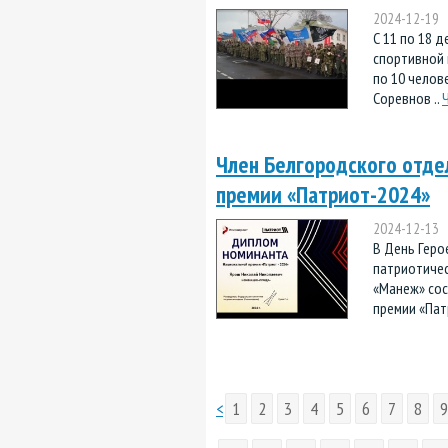
2024-12-19
С 11 по 18 д
спортивной 
по 10 челов
Соревнов ..
Член Белгородского отде
премии «Патриот-2024»
2024-12-13
В День Геро
патриотиче
«Манеж» со
премии «Пат
<
1
2
3
4
5
6
7
8
9