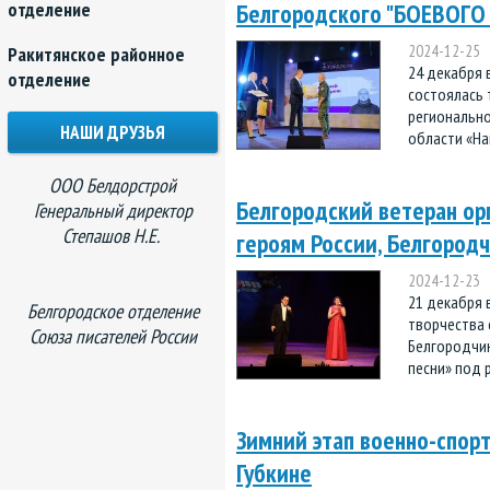
отделение
Белгородского "БОЕВОГО
2024-12-25
Ракитянское районное
24 декабря 
отделение
состоялась
регионально
НАШИ ДРУЗЬЯ
области «На
ООО Белдорстрой
Белгородский ветеран ор
Генеральный директор
Степашов Н.Е.
героям России, Белгород
2024-12-23
21 декабря 
Белгородское отделение
творчества 
Союза писателей России
Белгородчин
песни» под р
Зимний этап военно-спорт
Губкине