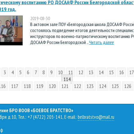
ическому воспитанию РО ДОСААФ России Белгородской област
19 год.
2019-08-30
В актовом зале ПОУ «Белгородская школа ДОСААФ Росси
состоялось подведение итогов деятельности специалис
инструкторов по военно-патриотическому воспитанию Р
ДОСААФ России Белгородской ..
Читать далее
3
4
5
6
7
8
9
10
11
12
13
14
15
16
17
114
116
117
118
119
120
121
122
123
124
125
126
ление БРО ВООВ «БОЕВОЕ БРАТСТВО»
бря д.10, Тел.: +7 (4722) 205-141, E-mail:
belbratstvo@mail.ru
рф