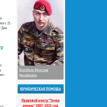
О»
ел с 21-
? Дни
ГО
о-
у
Воробьев Вячеслав
нкт-
Михайлович
ЮРИДИЧЕСКАЯ ПОМОЩЬ
Правовой центр "Точка
опоры" 2007-2021 год
ого