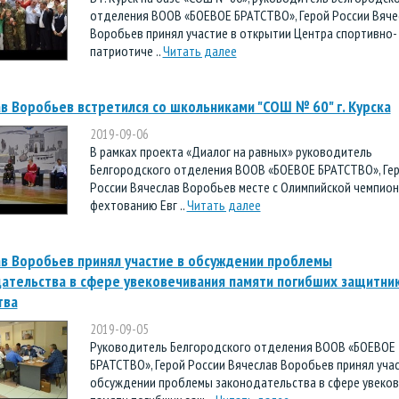
отделения ВООВ «БОЕВОЕ БРАТСТВО», Герой России Вяче
Воробьев принял участие в открытии Центра спортивно-
патриотиче ..
Читать далее
в Воробьев встретился со школьниками "СОШ № 60" г. Курска
2019-09-06
В рамках проекта «Диалог на равных» руководитель
Белгородского отделения ВООВ «БОЕВОЕ БРАТСТВО», Ге
России Вячеслав Воробьев месте с Олимпийской чемпион
фехтованию Евг ..
Читать далее
в Воробьев принял участие в обсуждении проблемы
ательства в сфере увековечивания памяти погибших защитни
тва
2019-09-05
Руководитель Белгородского отделения ВООВ «БОЕВОЕ
БРАТСТВО», Герой России Вячеслав Воробьев принял учас
обсуждении проблемы законодательства в сфере увеко