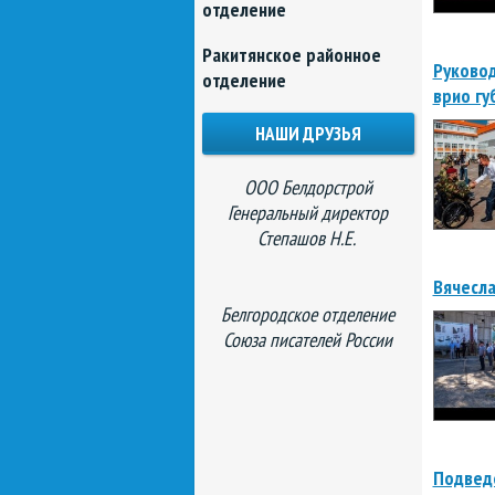
отделение
Ракитянское районное
Руковод
отделение
врио гу
НАШИ ДРУЗЬЯ
ООО Белдорстрой
Генеральный директор
Степашов Н.Е.
Вячесла
Белгородское отделение
Союза писателей России
Подведе