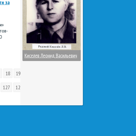
и за
и»
тов-
О
Киселев Леонид Васильевич
18
19
20
21
22
23
24
25
26
27
28
29
30
127
128
129
130
131
132
133
134
135
136
13