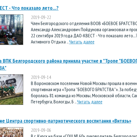
СТ - Что показало лето...?
2019-09-22
Член Белгородского отделения ВООВ «БОЕВОЕ БРАТСТВ
Александр Александрович Пойдунова организовал и пров
22 сентября 2019 года ДАО-КВЕСТ - Что показало лето...
Активного Отдыха ..
Читать далее
 ВПК Белгородского района приняла участие в "Тропе "БОЕВО
ВА"
2019-09-14
В Вороновском поселении Новой Москвы прошла в военн
спортивная игра «Тропа ''БОЕВОГО БРАТСТВА''». За побед
боролась 81 команда из Москвы, Московской области, Са
Петербурга, Вологды, Б ..
Читать далее
е Центра спортивно-патриотического воспитания «Витязь»
2019-09-06
В г. Курск на базе «СОШ № 60», руководитель Белгородск