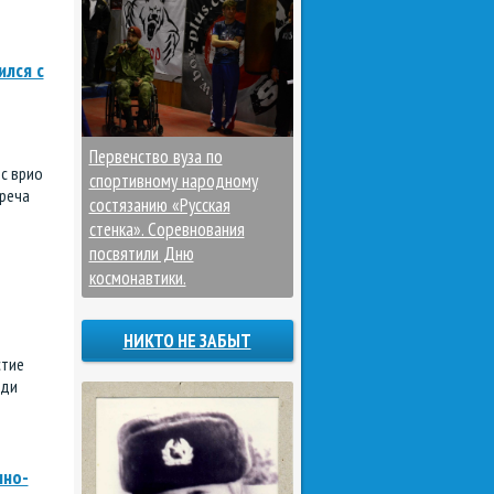
лся с
Первенство вуза по
с врио
спортивному народному
реча
состязанию «Русская
стенка». Соревнования
посвятили Дню
космонавтики.
НИКТО НЕ ЗАБЫТ
стие
еди
нно-