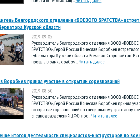
памяти погибших защ ..
Читать далее
итель Белгородского отделения «БОЕВОГО БРАТСТВА» встрети
бернатора Курской области
2019-09-05
Руководитель Белгородского отделения ВООВ «БОЕВОЕ
БРАТСТВО», Герой России Вячеслав Воробьев встретился 
губернатора Курской области Романом Старовойтом. Вст
прошла в рамках рабоч ..
Читать далее
в Воробьев принял участие в открытии соревнований
2019-08-30
Руководитель Белгородского отделения ВООВ «БОЕВОЕ
БРАТСТВО», Герой России Вячеслав Воробьев принял уча
воткрытие соревнований по специальному триатлону ср
спецподразделений ЦФО, пос ..
Читать далее
ние итогов деятельности специалистов-инструкторов по вое