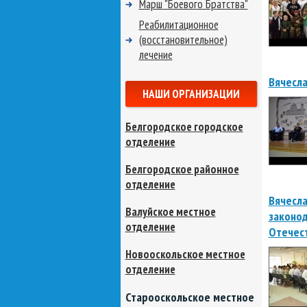
Марш "Боевого Братства"
Реабилитационное
(восстановительное)
лечение
Вячесла
НАШИ ОРГАНИЗАЦИИ
Белгородское городское
отделение
Белгородское районное
отделение
Вячесла
Валуйское местное
законод
отделение
Отечес
Новооскольское местное
отделение
Старооскольское местное