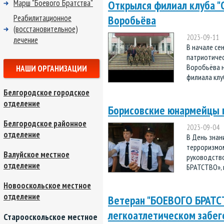
Марш "Боевого Братства"
Открылся филиал клуба "
Реабилитационное
Воробьёва
(восстановительное)
2023-09-11
лечение
В начале се
патриотичес
Воробьёва н
НАШИ ОРГАНИЗАЦИИ
филиала клу
Белгородское городское
отделение
Борисовские юнармейцы п
Белгородское районное
2023-09-04
отделение
В День знан
терроризмо
Валуйское местное
руководств
отделение
БРАТСТВО», 
Новооскольское местное
отделение
Ветеран "БОЕВОГО БРАТСТ
легкоатлетическом забег
Старооскольское местное