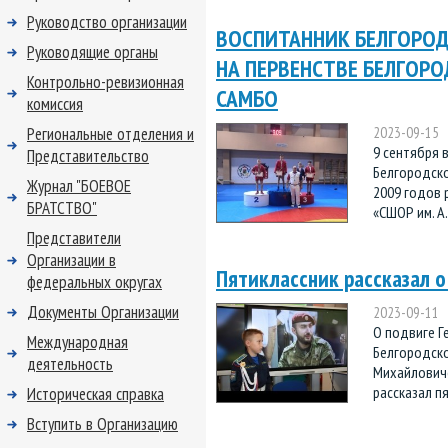
Руководство организации
ВОСПИТАННИК БЕЛГОРОД
Руководящие органы
НА ПЕРВЕНСТВЕ БЕЛГОР
Контрольно-ревизионная
САМБО
комиссия
Региональные отделения и
2023-09-15
9 сентября 
Представительство
Белгородско
Журнал "БОЕВОЕ
2009 годов 
БРАТСТВО"
«СШОР им. А.
Представители
Организации в
Пятиклассник рассказал 
федеральных округах
Документы Организации
2023-09-11
О подвиге Г
Международная
Белгородско
деятельность
Михайловиче
рассказал пя
Историческая справка
Вступить в Организацию