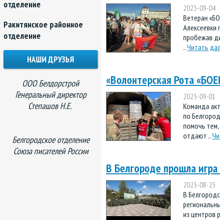
отделение
2023-09-04
Ветеран «БО
Ракитянское районное
Алексеевки 
отделение
пробежав ди
..
Читать да
НАШИ ДРУЗЬЯ
«Волонтерская Рота «БО
ООО Белдорстрой
Генеральный директор
2023-09-01
Степашов Н.Е.
Команда ак
по Белгород
помочь тем,
отдают ..
Чи
Белгородское отделение
Союза писателей России
В Белгороде прошла игра 
2023-08-25
В Белгородс
региональны
из центров 